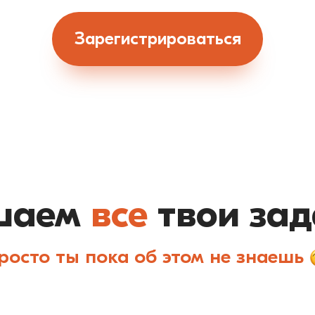
мания 1.0»
й факультет в Хогвартсе ты попадёшь?»
Зарегистрироваться
шаем
все
твои зад
росто ты пока об этом не знаешь