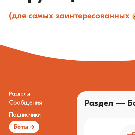
(для самых заинтересованных
Разделы
Раздел — Б
Сообщения
→
Подписчики
→
Боты
→