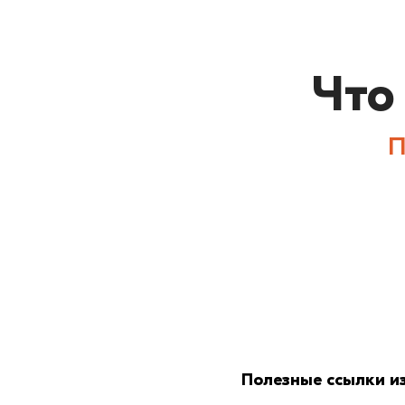
Что
П
Полезные ссылки и
Написать в техп