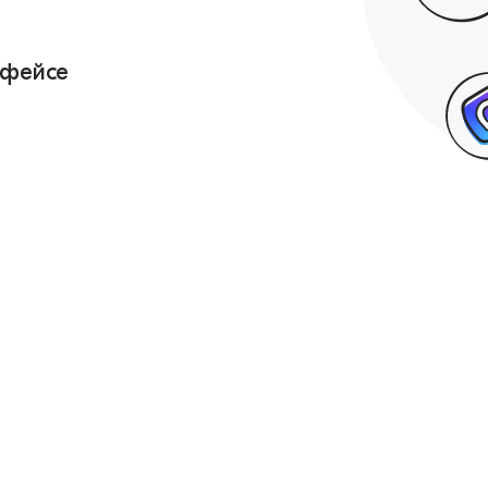
рфейсе