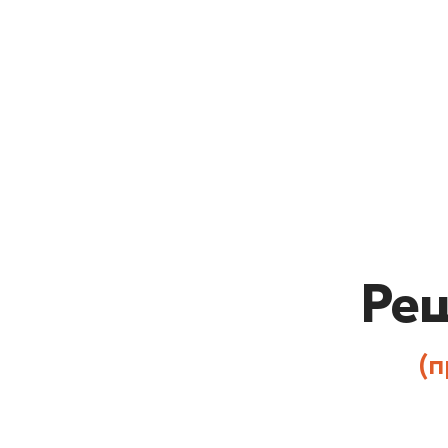
Мини-курс «Бото
База знаний
Шаблон «На како
Ре
(п