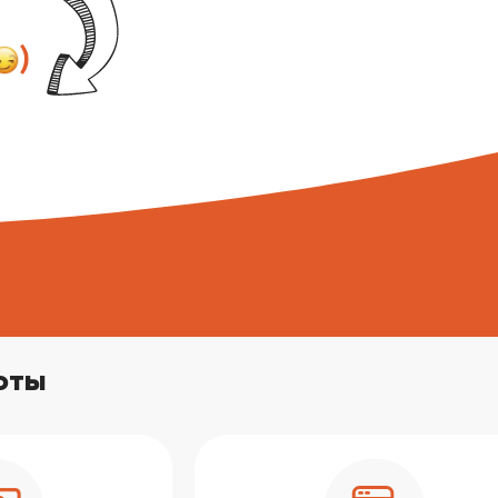
)
оты