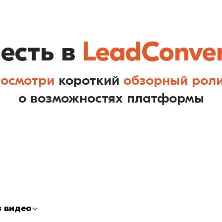
 есть в
LeadConver
осмотри
короткий
обзорный рол
о возможностях платформы
з видео
оддержку