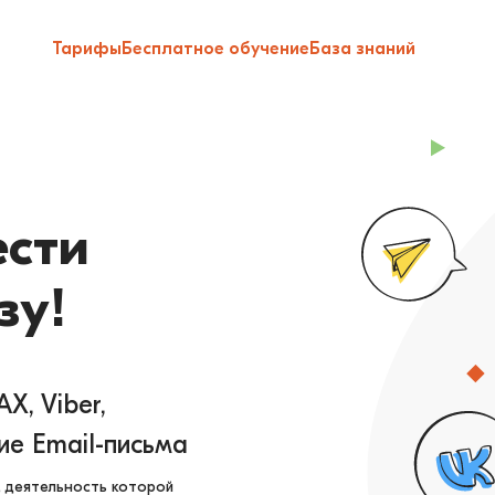
ат-ботов с подробной аналит
Тарифы
Бесплатное обучение
База знаний
сти
зу!
X, Viber,
ие Email-письма
, деятельность которой