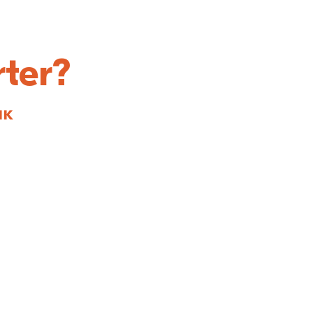
ter?
ик