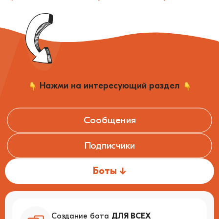
Нажми на интересующий раздел
Сообщения
↓
Подписчики
↓
Личное персонализированное общение
с подписчиками
Боты
↓
Отображается список всех
пользователей, запускавших ваших ботов
Удобная автоматизация: запуск
и остановка ботов, удаление
Создание бота
ДЛЯ ВСЕХ