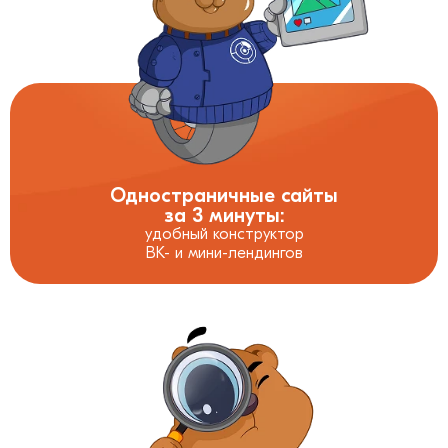
Одностраничные сайты
за 3 минуты:
удобный конструктор
ВК- и мини-лендингов