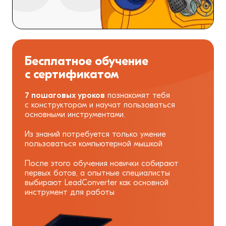
Бесплатное обучение
с сертификатом
7 пошаговых уроков
познакомят тебя
с конструктором и научат пользоваться
основными инструментами.
Из знаний потребуется только умение
пользоваться компьютерной мышкой
После этого обучения новички собирают
первых ботов, а опытные специалисты
выбирают LeadConverter как основной
инструмент для работы