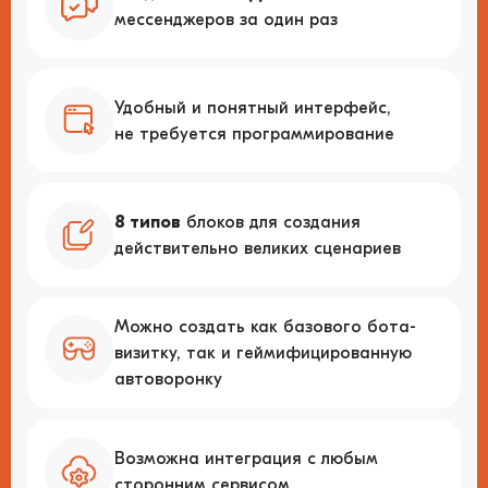
отправленных сообщений
мессенджеров за один раз
Хранится подробная информация
о подписчиках
Общение с клиентами из разных
Удобный и понятный интерфейс,
мессенджеров в одном окне
не требуется программирование
Сохранены все ответы
и важные выборы пользователей
Видны все выборы пользователей, ответы
8 типов
блоков для создания
администраторов, сообщения от ботов
Гибкая фильтрация аудитории,
(с уточнением, какой бот отправил
действительно великих сценариев
позволяющая выбрать нужный сегмент
сообщение и какой блок сценария
и совершить с ним необходимые действия
сработал)
(запустить бота, добавить в группу, и т.д.)
Можно создать как базового бота-
визитку, так и геймифицированную
автоворонку
Возможна интеграция с любым
сторонним сервисом