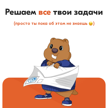
Решаем
все
твои задачи
(просто ты пока об этом не знаешь
)