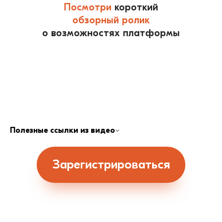
Посмотри
короткий
обзорный ролик
о возможностях платформы
Полезные ссылки из видео
Написать в техподдержку
Мини-курс «Ботомания 1.0»
База знаний
Зарегистрироваться
Шаблон «На какой факультет в Хогвартсе
ты попадёшь?»