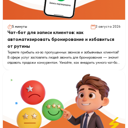
5 минуты
3 августа 2026
Чат-бот для записи клиентов: как
автоматизировать бронирование и избавиться
от рутины
Теряете прибыль из-за пропущенных звонков и забывчивых клиентов?
В сфере услуг заставлять людей звонить для бронирования — значит
отдавать продажи конкурентам. Узнайте, как внедрить умного чат-бота
для онлайн-записи, который работает 24/7. В этой статье мы
разбираем, как каскадные напоминания в мессенджерах снижают
количество неявок до 3%, и почему новый модуль бронирования
LeadConverter способен заменить полноценную CRM. Читайте
пошаговое руководство по автоматизации расписания без навыков
программирования и начните получать заявки даже ночью!