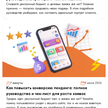
Сливаете рекламный бюджет, а целевых заявок всё нет? Главная
причина — попытка продавать «всем подряд». В этом подробном
руководстве разбираем, как составить идеальный портрет клиента
(Buyer Persona), который кратно повысит вашу конверсию. Внутри:
пошаговый алгоритм, готовые шаблоны, разбор популярных методик
(5W, JTBD) и реальные примеры для B2B и B2C. Узнайте, как перестать
действовать вслепую и начать автоматически собирать данные,
сегментировать аудиторию и закрывать сделки с помощью умных чат-
ботов LeadConverter!
7 минуты
9 июля 2026
Как повысить конверсию лендинга: полное
руководство и чек-лист для роста заявок
Трафик идет, рекламный бюджет тает, а заявок всё нет? Узнайте,
почему пользователи уходят с вашего сайта, так и не нажав заветную
кнопку. В этом руководстве мы разобрали 8 проверенных способов