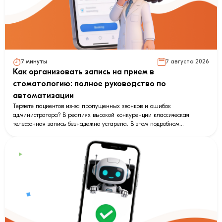
7 минуты
7 августа 2026
Как организовать запись на прием в
стоматологию: полное руководство по
автоматизации
Теряете пациентов из-за пропущенных звонков и ошибок
администратора? В реалиях высокой конкуренции классическая
телефонная запись безнадежно устарела. В этом подробном
руководстве разбираем, как оцифровать процесс бронирования
визитов в стоматологию и кратно увеличить заполняемость кресел. Вы
узнаете, почему мессенджеры эффективнее виджетов на сайте, как
автоматические напоминания снижают неявки на 70%, и как чат-боты
возвращают «спящих» клиентов. Внутри — пошаговая инструкция по
настройке идеальной онлайн-регистратуры на базе нового модуля
бронирования LeadConverter и интеграции с вашей CRM без единой
строчки кода.