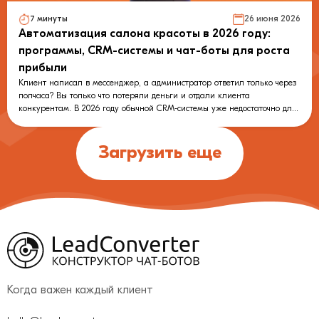
7 минуты
26 июня 2026
Автоматизация салона красоты в 2026 году:
программы, CRM-системы и чат-боты для роста
прибыли
Клиент написал в мессенджер, а администратор ответил только через
полчаса? Вы только что потеряли деньги и отдали клиента
конкурентам. В 2026 году обычной CRM-системы уже недостаточно для
успешного бьюти-бизнеса — клиенты не хотят звонить, они хотят
записываться в два клика. В этой статье разбираем, как выстроить
идеальную систему продаж: от выбора CRM до запуска чат-бота.
Загрузить еще
Узнайте, как снизить неявки до 1%, моментально закрывать «горящие
окошки» и оцифровать «сарафанное радио». Читайте гайд и создайте
виртуального администратора в LeadConverter всего за 15 минут без
программистов!
Когда важен каждый клиент