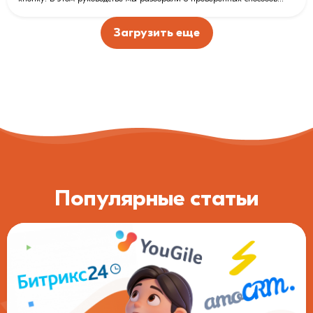
увеличения конверсии лендинга без дополнительных затрат на
рекламу. Вы научитесь оформлять первый экран, формулировать
Загрузить еще
безотказные CTA и проводить A/B-тесты. А главное — узнаете, как
заменить пугающие формы захвата на современные диалоговые
интерфейсы и получать на 40% больше лидов с помощью чат-ботов.
Внутри вас ждет чек-лист для проверки сайта перед запуском
трафика!
Популярные статьи