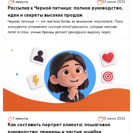
5 минуты
23 июля 2026
Рассылка к Черной пятнице: полное руководство,
идеи и секреты высоких продаж
Черная пятница — это жесткая битва за внимание покупателя. Пока
конкуренты отправляют скучные email-рассылки, которые массово
летят в спам, умные бренды делают рекордную выручку через
мессенджеры и геймификацию. В этом подробном руководстве мы
разобрали тренды 2026 года: от идеальной воронки продаж и
секретов чат-ботов до аналитики и возврата брошенных корзин.
Внутри — готовые идеи заголовков, разбор типичных ошибок и
пошаговый чек-лист внедрения. Узнайте, как пробить «баннерную
слепоту» и кратно увеличить продажи!
7 минуты
15 июля 2026
Как составить портрет клиента: пошаговое
руководство, примеры и частые ошибки