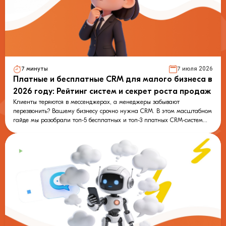
7 минуты
7 июля 2026
Платные и бесплатные CRM для малого бизнеса в
2026 году: Рейтинг систем и секрет роста продаж
Клиенты теряются в мессенджерах, а менеджеры забывают
перезвонить? Вашему бизнесу срочно нужна CRM. В этом масштабном
гайде мы разобрали топ-5 бесплатных и топ-3 платных CRM-систем
2026 года: от AmoCRM до Битрикс24. Вы узнаете их реальные плюсы,
подводные камни и скрытые ограничения. Но главное — мы раскроем
секрет, почему любая, даже самая дорогая CRM мертва без
автоматического сбора лидов. Читайте, чтобы узнать, как связать
систему учета с чат-ботами LeadConverter, навсегда забыть про ручной
ввод данных и заставить мессенджеры продавать на автопилоте!