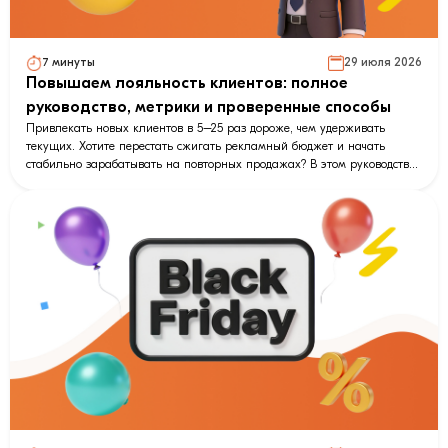
7 минуты
29 июля 2026
Повышаем лояльность клиентов: полное
руководство, метрики и проверенные способы
Привлекать новых клиентов в 5–25 раз дороже, чем удерживать
текущих. Хотите перестать сжигать рекламный бюджет и начать
стабильно зарабатывать на повторных продажах? В этом руководстве
мы разобрали, как превратить случайного покупателя в адвоката
бренда. Вы узнаете, чем обычная удовлетворенность отличается от
истинной привязанности, научитесь считать NPS и LTV, а также
получите готовые стратегии удержания. Кроме того, мы на примерах
покажем, как автоматизировать поддержку, возврат покупателей и
запустить программу лояльности прямо в мессенджерах с помощью
умных чат-ботов LeadConverter.