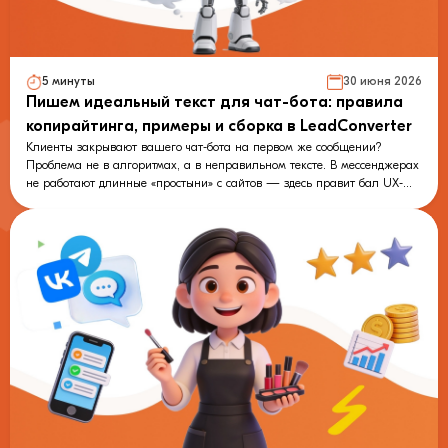
5 минуты
30 июня 2026
Пишем идеальный текст для чат-бота: правила
копирайтинга, примеры и сборка в LeadConverter
Клиенты закрывают вашего чат-бота на первом же сообщении?
Проблема не в алгоритмах, а в неправильном тексте. В мессенджерах
не работают длинные «простыни» с сайтов — здесь правит бал UX-
копирайтинг. В этом гайде мы собрали 7 золотых правил создания
текстов, которые влюбят клиентов в ваш бренд и увеличат конверсию.
Внутри: наглядные примеры «До/После», идеальные промпты для
ChatGPT и пошаговая инструкция, как перенести готовый сценарий в
визуальный конструктор LeadConverter всего за 15 минут. Перестаньте
терять лиды — научите своего виртуального помощника продавать!